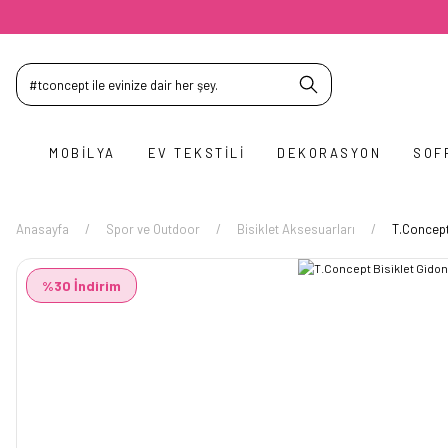
MOBILYA
EV TEKSTILI
DEKORASYON
SOF
Anasayfa
Spor ve Outdoor
Bisiklet Aksesuarları
T.Concept
%30 İndirim