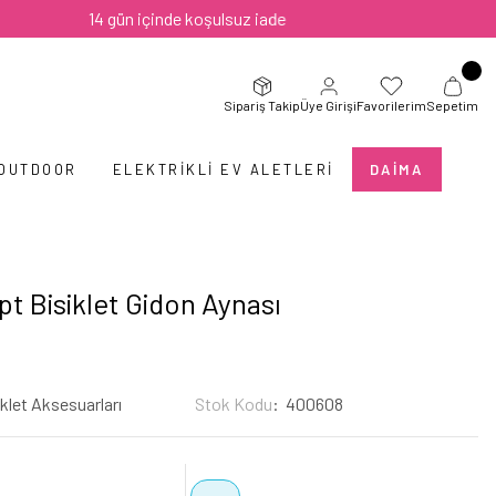
14 gün içinde koşulsuz iade
Sipariş Takip
Üye Girişi
Favorilerim
Sepetim
 OUTDOOR
ELEKTRIKLI EV ALETLERI
DAIMA
t Bisiklet Gidon Aynası
klet Aksesuarları
Stok Kodu
400608