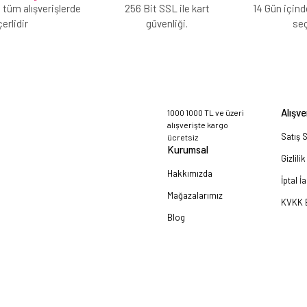
 tüm alışverişlerde
256 Bit SSL ile kart
14 Gün içind
erlidir
güvenliği.
se
Alışve
1000 1000 TL ve üzeri
alışverişte kargo
Satış 
ücretsiz
Kurumsal
Gizlili
Hakkımızda
İptal İ
Mağazalarımız
KVKK B
Blog
a!