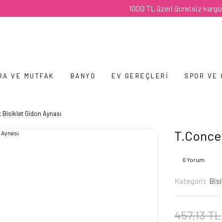
1000 TL üzeri ücretsiz kargo
RA VE MUTFAK
BANYO
EV GEREÇLERI
SPOR VE
 Bisiklet Gidon Aynası
T.Concep
0 Yorum
Kategori
Bisi
457,13 TL