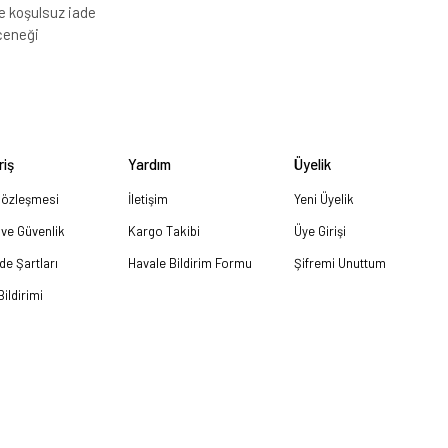
e koşulsuz iade
çeneği
riş
Yardım
Üyelik
Sözleşmesi
İletişim
Yeni Üyelik
k ve Güvenlik
Kargo Takibi
Üye Girişi
ade Şartları
Havale Bildirim Formu
Şifremi Unuttum
ildirimi