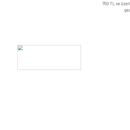
750 TL ve üzeri
geç
Evinizin konforunu artıran fırsatlar, şimdi e-postanızd