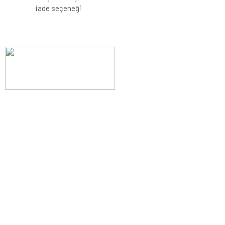
iade seçeneği
Evinizin konforunu artıran fırsatlar, şimdi e-postanızda!
Yenilik ve kaliteyi keşfedin, üyelerimize özel indirimler ve trend
ipuçlarıyla yaşam alanlarınızı baştan yaratın.