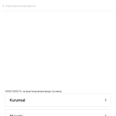
2023 Copyright IdeaSoft - Tüm Hakları Saklıdır.
1000 1000 TL ve üzeri alışverişte kargo ücretsiz
Kurumsal