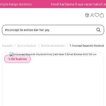
te kargo ücretsiz
Kredi kartlarına 9 aya varan taksit avant
Anasayfa
Spor ve Outdoor
Bisiklet Aksesuarları
T.Concept Dayanıklı Güçlendirilm
%30 İndirim