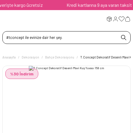
işte kargo ücretsiz
Kredi kartlarına 9 aya varan taksit ava
Anasayfa
Dekorasyon
Bahçe Dekorasyonu
T.Concept Dekoratif Desenli Mavi Ku
%30 İndirim