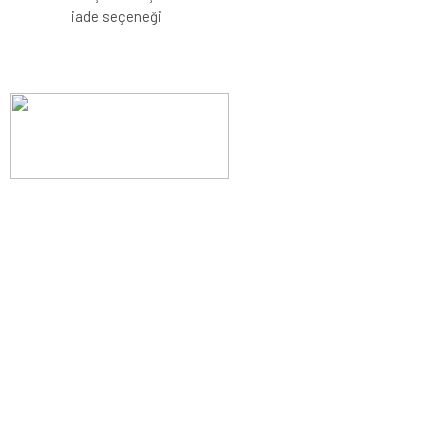
iade seçeneği
Evinizin konforunu artıran fırsatlar, şimdi e-postanızda!
Yenilik ve kaliteyi keşfedin, üyelerimize özel indirimler ve trend
ipuçlarıyla yaşam alanlarınızı baştan yaratın.