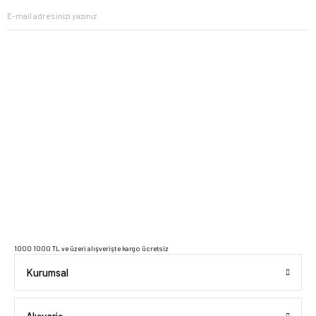
2023 Copyright IdeaSoft - Tüm Hakları Saklıdır.
1000 1000 TL ve üzeri alışverişte kargo ücretsiz
Kurumsal