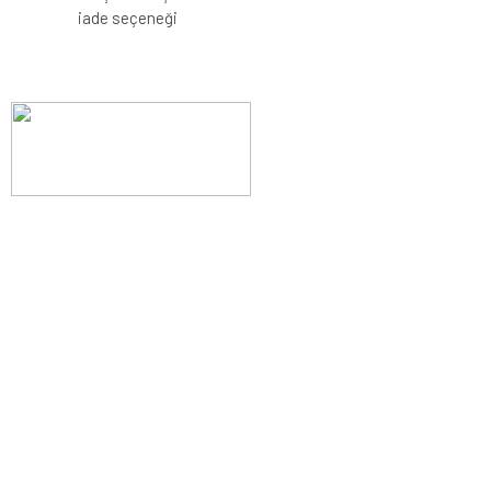
iade seçeneği
Evinizin konforunu artıran fırsatlar, şimdi e-postanızda!
Yenilik ve kaliteyi keşfedin, üyelerimize özel indirimler ve trend
ipuçlarıyla yaşam alanlarınızı baştan yaratın.