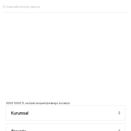
2023 Copyright IdeaSoft - Tüm Hakları Saklıdır.
1000 1000 TL ve üzeri alışverişte kargo ücretsiz
Kurumsal