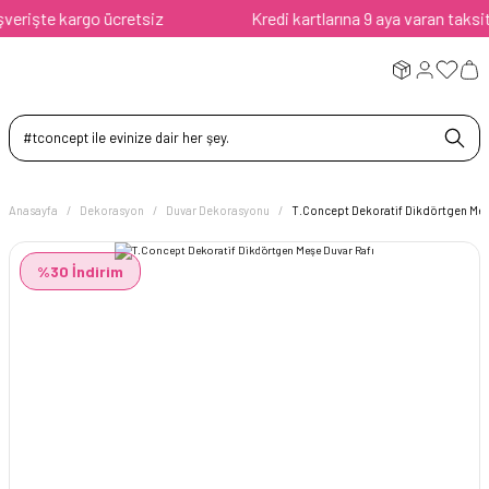
rişte kargo ücretsiz
Kredi kartlarına 9 aya varan taksit av
Anasayfa
Dekorasyon
Duvar Dekorasyonu
T.Concept Dekoratif Dikdörtgen Meş
%30 İndirim