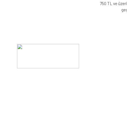
750 TL ve üzeri
geç
Evinizin konforunu artıran fırsatlar, şimdi e-postanızd