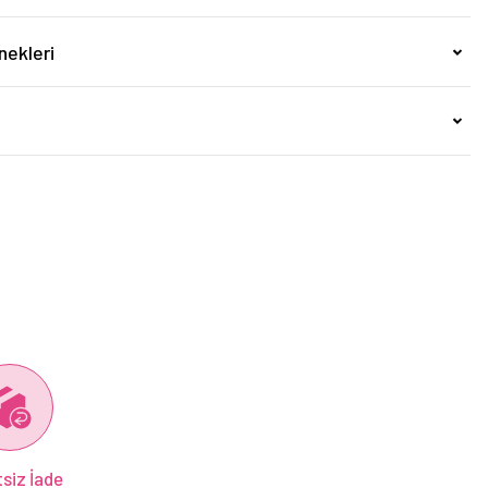
nekleri
siz İade