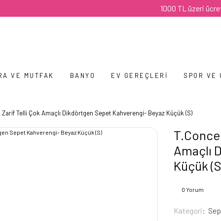
1000 TL üzeri ücretsiz ka
RA VE MUTFAK
BANYO
EV GEREÇLERI
SPOR VE
ı Zarif Telli Çok Amaçlı Dikdörtgen Sepet Kahverengi- Beyaz Küçük (S)
T.Concept
Amaçlı D
Küçük (S
0 Yorum
Kategori
Sep