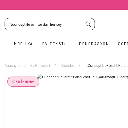
MOBILYA
EV TEKSTILI
DEKORASYON
SOF
Anasayfa
Ev Gereçleri
Sepetler
T.Concept Dekoratif Halatl
%30 İndirim