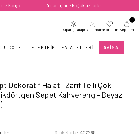
rgo
14 gün içinde koşulsuz iade
Sipariş Takip
Üye Girişi
Favorilerim
Sepetim
 OUTDOOR
ELEKTRIKLI EV ALETLERI
DAIMA
 Dekoratif Halatlı Zarif Telli Çok
ikdörtgen Sepet Kahverengi- Beyaz
)
etler
Stok Kodu
402268