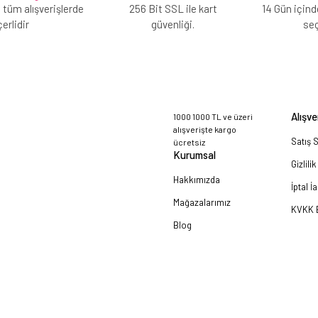
 tüm alışverişlerde
256 Bit SSL ile kart
14 Gün içind
erlidir
güvenliği.
se
Alışve
1000 1000 TL ve üzeri
alışverişte kargo
Satış 
ücretsiz
Kurumsal
Gizlili
Hakkımızda
İptal İ
Mağazalarımız
KVKK B
Blog
a!