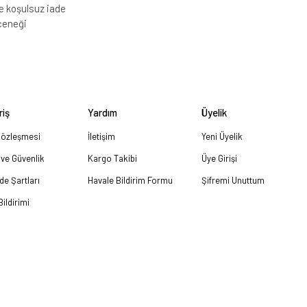
e koşulsuz iade
çeneği
riş
Yardım
Üyelik
Sözleşmesi
İletişim
Yeni Üyelik
k ve Güvenlik
Kargo Takibi
Üye Girişi
ade Şartları
Havale Bildirim Formu
Şifremi Unuttum
ildirimi