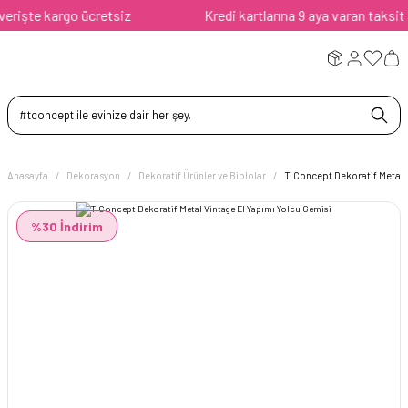
işte kargo ücretsiz
Kredi kartlarına 9 aya varan taksit ava
Anasayfa
Dekorasyon
Dekoratif Ürünler ve Biblolar
T.Concept Dekoratif Metal 
%30 İndirim