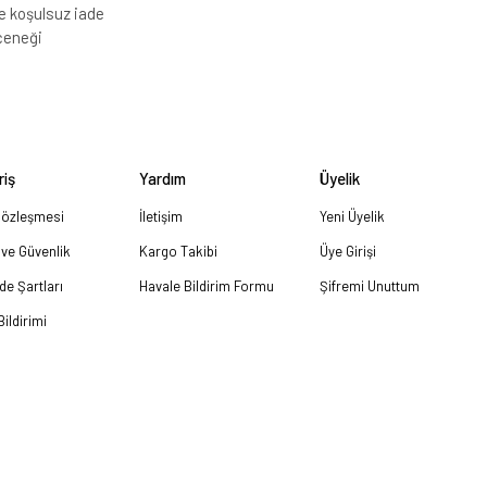
e koşulsuz iade
çeneği
riş
Yardım
Üyelik
Sözleşmesi
İletişim
Yeni Üyelik
k ve Güvenlik
Kargo Takibi
Üye Girişi
ade Şartları
Havale Bildirim Formu
Şifremi Unuttum
ildirimi