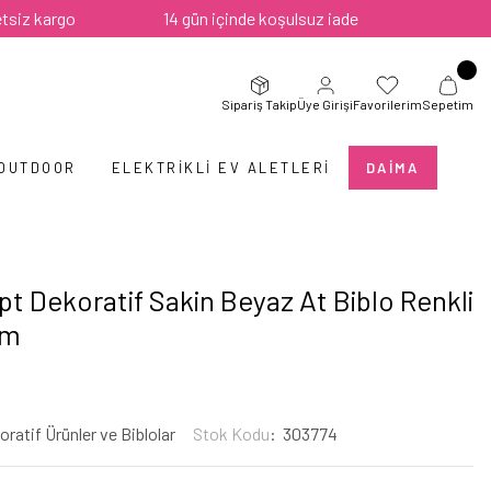
rgo
14 gün içinde koşulsuz iade
Sipariş Takip
Üye Girişi
Favorilerim
Sepetim
 OUTDOOR
ELEKTRIKLI EV ALETLERI
DAIMA
t Dekoratif Sakin Beyaz At Biblo Renkli
cm
ratif Ürünler ve Biblolar
Stok Kodu
303774