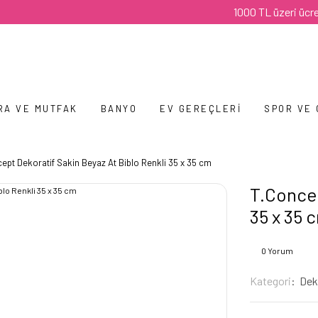
1000 TL üzeri ücretsiz ka
RA VE MUTFAK
BANYO
EV GEREÇLERI
SPOR VE
ept Dekoratif Sakin Beyaz At Biblo Renkli 35 x 35 cm
T.Concep
35 x 35 
0 Yorum
Kategori
Deko