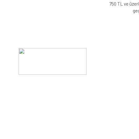
750 TL ve üzeri
geç
Evinizin konforunu artıran fırsatlar, şimdi e-postanızd