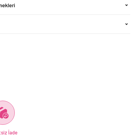
nekleri
siz İade