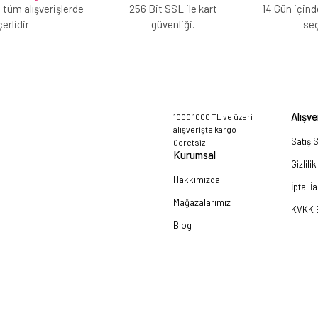
 tüm alışverişlerde
256 Bit SSL ile kart
14 Gün içind
erlidir
güvenliği.
se
Alışve
1000 1000 TL ve üzeri
alışverişte kargo
Satış 
ücretsiz
Kurumsal
Gizlili
Hakkımızda
İptal İ
Mağazalarımız
KVKK B
Blog
a!