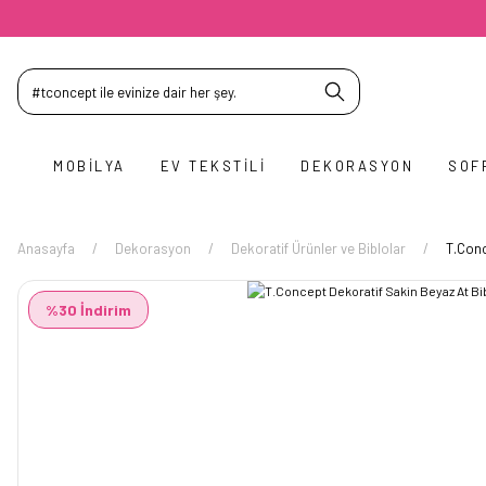
MOBILYA
EV TEKSTILI
DEKORASYON
SOF
Anasayfa
Dekorasyon
Dekoratif Ürünler ve Biblolar
T.Conc
%30 İndirim