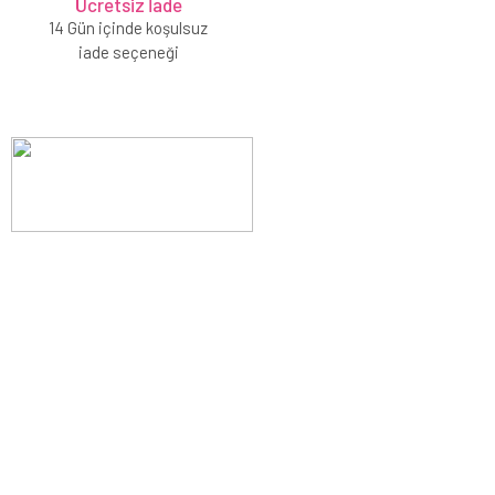
Ücretsiz İade
14 Gün içinde koşulsuz
iade seçeneği
Evinizin konforunu artıran fırsatlar, şimdi e-postanızda!
Yenilik ve kaliteyi keşfedin, üyelerimize özel indirimler ve trend