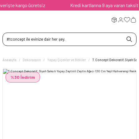
işte kargo ücretsiz
Kredi kartlarına 9 aya varan taksit ava
Anasayfa
Dekorasyon
Yapay Çiçekler ve Bitkiler
T.Concept Dekoratif, Siyah Sak
%30 İndirim