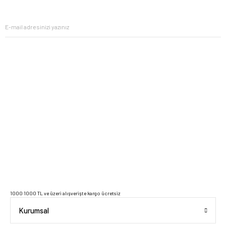
ipuçlarıyla yaşam alanlarınızı baştan yaratın.
2023 Copyright IdeaSoft - Tüm Hakları Saklıdır.
1000 1000 TL ve üzeri alışverişte kargo ücretsiz
Kurumsal