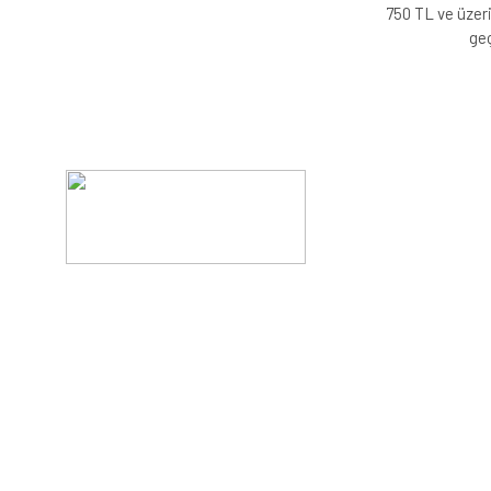
750 TL ve üzeri
geç
Evinizin konforunu artıran fırsatlar, şimdi e-postanızd