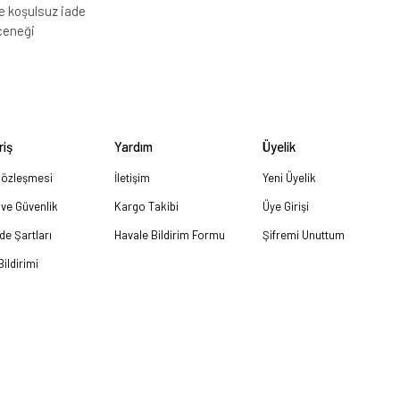
e koşulsuz iade
çeneği
riş
Yardım
Üyelik
Sözleşmesi
İletişim
Yeni Üyelik
k ve Güvenlik
Kargo Takibi
Üye Girişi
ade Şartları
Havale Bildirim Formu
Şifremi Unuttum
ildirimi