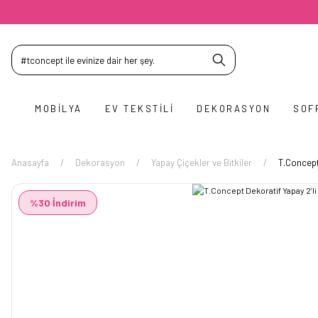
MOBILYA
EV TEKSTILI
DEKORASYON
SOF
Anasayfa
Dekorasyon
Yapay Çiçekler ve Bitkiler
T.Concept
%30 İndirim