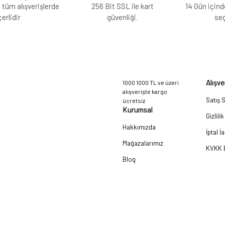
 tüm alışverişlerde
256 Bit SSL ile kart
14 Gün içind
erlidir
güvenliği.
se
Alışve
1000 1000 TL ve üzeri
alışverişte kargo
Satış 
ücretsiz
Kurumsal
Gizlili
Hakkımızda
İptal İ
Mağazalarımız
KVKK B
Blog
a!