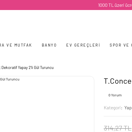
1000 TL üzeri ücretsiz k
RA VE MUTFAK
BANYO
EV GEREÇLERI
SPOR VE
 Dekoratif Yapay 2’li Gül Turuncu
T.Concep
0 Yorum
Kategori
Yapa
314,27 TL