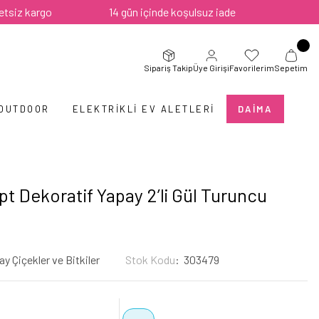
argo
14 gün içinde koşulsuz iade
Sipariş Takip
Üye Girişi
Favorilerim
Sepetim
 OUTDOOR
ELEKTRIKLI EV ALETLERI
DAIMA
t Dekoratif Yapay 2’li Gül Turuncu
y Çiçekler ve Bitkiler
Stok Kodu
303479