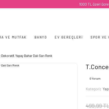
1000 TL üzeri ücretsiz ka
RA VE MUTFAK
BANYO
EV GEREÇLERI
SPOR VE
 Dekoratif, Yapay Bahar Dalı Sarı Renk
T.Concep
0 Yorum
Kategori
Yapa
499,99 T