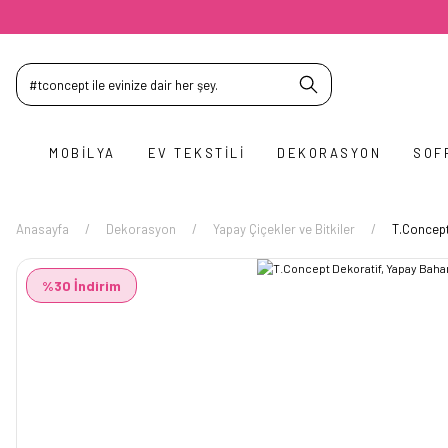
MOBILYA
EV TEKSTILI
DEKORASYON
SOF
Anasayfa
Dekorasyon
Yapay Çiçekler ve Bitkiler
T.Concept
%30 İndirim