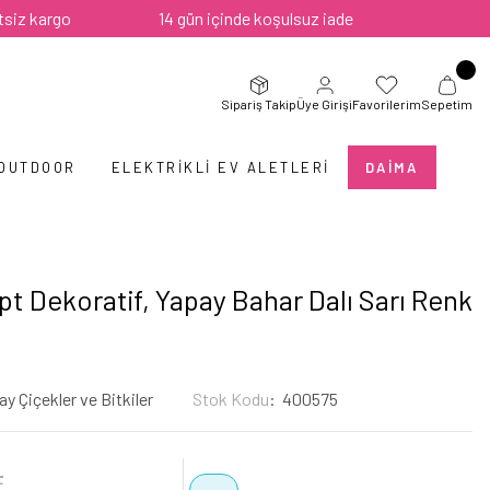
rgo
14 gün içinde koşulsuz iade
Sipariş Takip
Üye Girişi
Favorilerim
Sepetim
 OUTDOOR
ELEKTRIKLI EV ALETLERI
DAIMA
t Dekoratif, Yapay Bahar Dalı Sarı Renk
y Çiçekler ve Bitkiler
Stok Kodu
400575
L