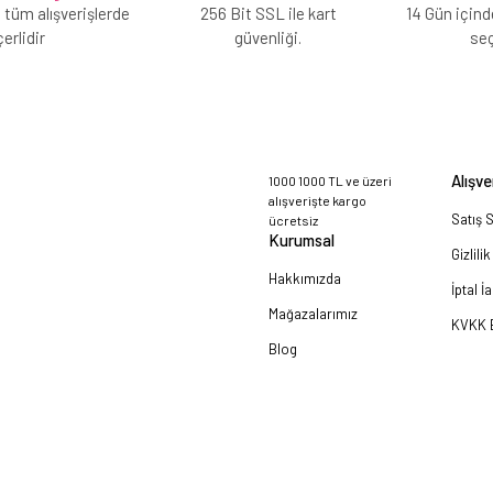
 tüm alışverişlerde
256 Bit SSL ile kart
14 Gün içind
erlidir
güvenliği.
se
Alışve
1000 1000 TL ve üzeri
alışverişte kargo
Satış 
ücretsiz
Kurumsal
Gizlili
Hakkımızda
İptal İ
Mağazalarımız
KVKK B
Blog
a!