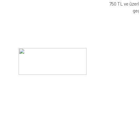
750 TL ve üzeri
geç
Evinizin konforunu artıran fırsatlar, şimdi e-postanızd