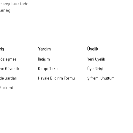
e koşulsuz iade
çeneği
riş
Yardım
Üyelik
Sözleşmesi
İletişim
Yeni Üyelik
k ve Güvenlik
Kargo Takibi
Üye Girişi
ade Şartları
Havale Bildirim Formu
Şifremi Unuttum
ildirimi