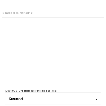
ipuçlarıyla yaşam alanlarınızı baştan yaratın.
2023 Copyright IdeaSoft - Tüm Hakları Saklıdır.
1000 1000 TL ve üzeri alışverişte kargo ücretsiz
Kurumsal