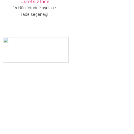
Ücretsiz İade
14 Gün içinde koşulsuz
iade seçeneği
Evinizin konforunu artıran fırsatlar, şimdi e-postanızda!
Yenilik ve kaliteyi keşfedin, üyelerimize özel indirimler ve trend