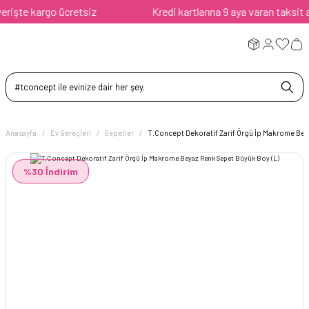
şte kargo ücretsiz
Kredi kartlarına 9 aya varan taksit avan
Anasayfa
Ev Gereçleri
Sepetler
T.Concept Dekoratif Zarif Örgü İp Makrome Bey
%30 İndirim