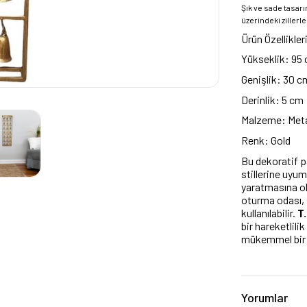
Şık ve sade tasarı
üzerindeki zillerl
Ürün Özellikler
Yükseklik: 95
Genişlik: 30 c
Derinlik: 5 cm
Malzeme: Met
Renk: Gold
Bu dekoratif p
stillerine uyum
yaratmasına ola
oturma odası, s
kullanılabilir.
T
bir hareketlil
mükemmel bir 
Yorumlar