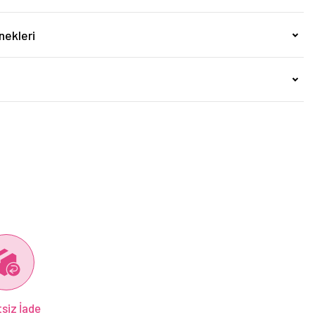
nekleri
siz İade