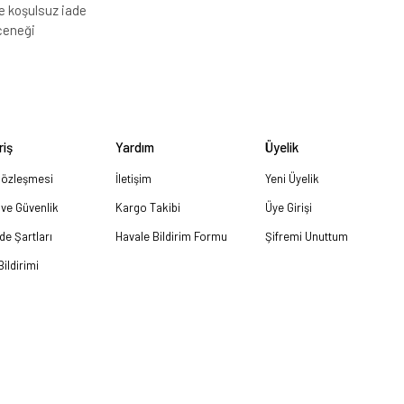
e koşulsuz iade
çeneği
riş
Yardım
Üyelik
Sözleşmesi
İletişim
Yeni Üyelik
k ve Güvenlik
Kargo Takibi
Üye Girişi
ade Şartları
Havale Bildirim Formu
Şifremi Unuttum
ildirimi