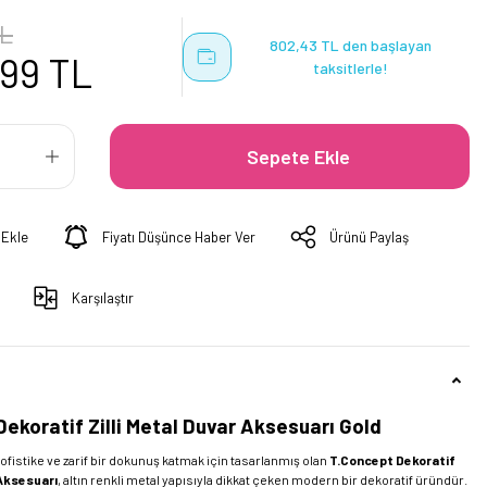
TL
802,43 TL den başlayan
,99 TL
taksitlerle!
Sepete Ekle
Fiyatı Düşünce Haber Ver
Ürünü Paylaş
Karşılaştır
ekoratif Zilli Metal Duvar Aksesuarı Gold
ofistike ve zarif bir dokunuş katmak için tasarlanmış olan
T.Concept Dekoratif
 Aksesuarı
, altın renkli metal yapısıyla dikkat çeken modern bir dekoratif üründür.