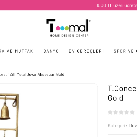
1000 TL üzeri ücretsiz kargo
RA VE MUTFAK
BANYO
EV GEREÇLERI
SPOR VE
ratif Zilli Metal Duvar Aksesuarı Gold
T.Concep
Gold
Kategori
Duv