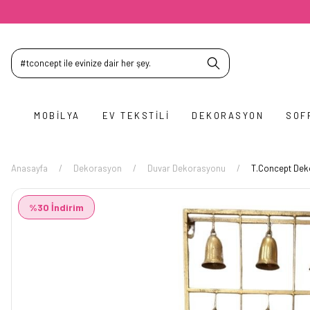
MOBILYA
EV TEKSTILI
DEKORASYON
SOF
Anasayfa
Dekorasyon
Duvar Dekorasyonu
T.Concept Deko
%30 İndirim