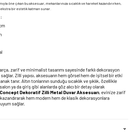
mıyla öne çıkan bu aksesuar, mekanlarınıza sıcaklık ve hareket kazandırırken,
e ekstra bir estetik katman sunar.
i:
 cm
m
al
arça, zarif ve minimalist tasarımı sayesinde farklı dekorasyon
 sağlar. Zilli yapısı, aksesuarın hem görsel hem de işitsel bir etki
nak tanır. Altın tonlarının sunduğu sıcaklık ve şıklık, özellikle
alon ya da giriş gibi alanlarda göz alıcı bir detay olarak
.Concept Dekoratif Zilli Metal Duvar Aksesuarı
, evinize zarif
ik kazandırarak hem modern hem de klasik dekorasyonlara
uyum sağlar.