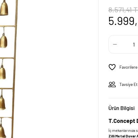
8.571,41 
5.999
Tavsiye Et
Ürün Bilgisi
T.Concept D
İç mekanlarınıza s
Zilli Metal Duvar