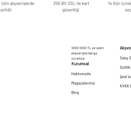
 tüm alışverişlerde
256 Bit SSL ile kart
14 Gün içind
erlidir
güvenliği.
se
Alışve
1000 1000 TL ve üzeri
alışverişte kargo
Satış 
ücretsiz
Kurumsal
Gizlili
Hakkımızda
İptal İ
Mağazalarımız
KVKK B
Blog
a!