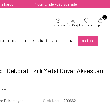
14 gün içinde koşulsuz iade
0
Sipariş Takip
Üye Girişi
Favorilerim
Sepetim
 OUTDOOR
ELEKTRIKLI EV ALETLERI
DAIMA
t Dekoratif Zilli Metal Duvar Aksesuarı
0 Yorum
ar Dekorasyonu
Stok Kodu
400662