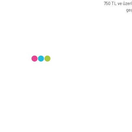
750 TL ve üzeri
geç
Evinizin konforunu artıran fırsatlar, şimdi e-postanızd