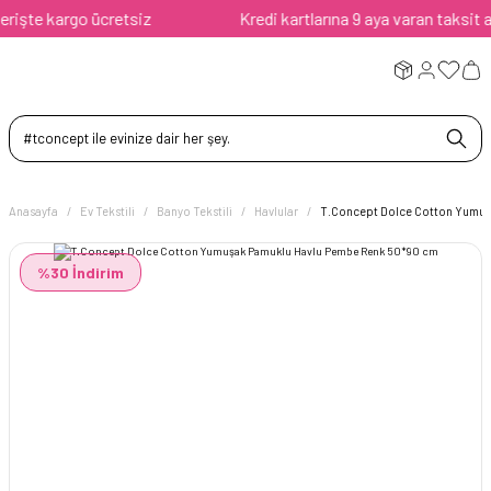
işte kargo ücretsiz
Kredi kartlarına 9 aya varan taksit ava
Anasayfa
Ev Tekstili
Banyo Tekstili
Havlular
T.Concept Dolce Cotton Yumuş
%30 İndirim