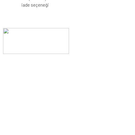
iade seçeneği
Evinizin konforunu artıran fırsatlar, şimdi e-postanızda!
Yenilik ve kaliteyi keşfedin, üyelerimize özel indirimler ve trend
ipuçlarıyla yaşam alanlarınızı baştan yaratın.