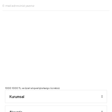
2023 Copyright IdeaSoft - Tüm Hakları Saklıdır.
1000 1000 TL ve üzeri alışverişte kargo ücretsiz
Kurumsal