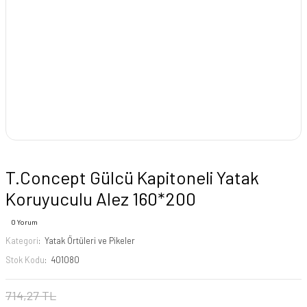
T.Concept Gülcü Kapitoneli Yatak
Koruyuculu Alez 160*200
0 Yorum
Kategori
Yatak Örtüleri ve Pikeler
Stok Kodu
401080
714,27 TL