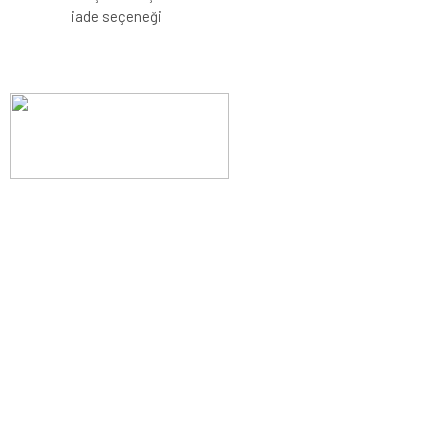
iade seçeneği
Evinizin konforunu artıran fırsatlar, şimdi e-postanızda!
Yenilik ve kaliteyi keşfedin, üyelerimize özel indirimler ve trend
ipuçlarıyla yaşam alanlarınızı baştan yaratın.