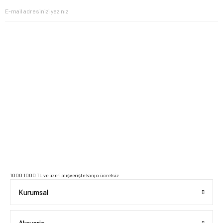
2023 Copyright IdeaSoft - Tüm Hakları Saklıdır.
1000 1000 TL ve üzeri alışverişte kargo ücretsiz
Kurumsal