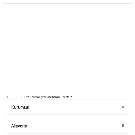
2023 Copyright IdeaSoft - Tüm Hakları Saklıdır.
1000 1000 TL ve üzeri alışverişte kargo ücretsiz
Kurumsal
Alışveriş