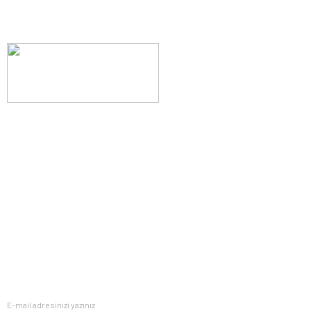
Evinizin konforunu artıran fırsatlar, şimdi e-postanızda!
Yenilik ve kaliteyi keşfedin, üyelerimize özel indirimler ve trend
ipuçlarıyla yaşam alanlarınızı baştan yaratın.