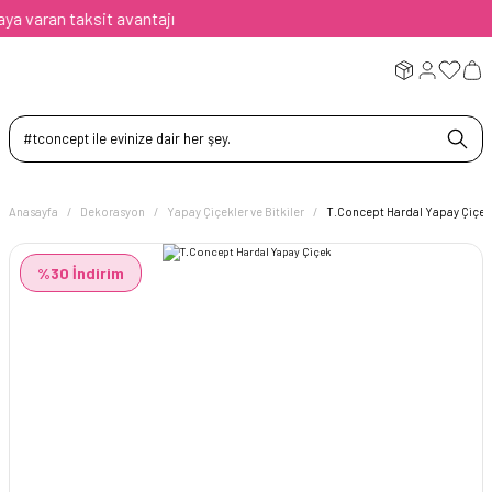
 varan taksit avantajı
Anasayfa
Dekorasyon
Yapay Çiçekler ve Bitkiler
T.Concept Hardal Yapay Çiçek
%30 İndirim