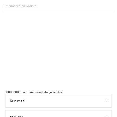
2023 Copyright IdeaSoft - Tüm Hakları Saklıdır.
1000 1000 TL ve üzeri alışverişte kargo ücretsiz
Kurumsal