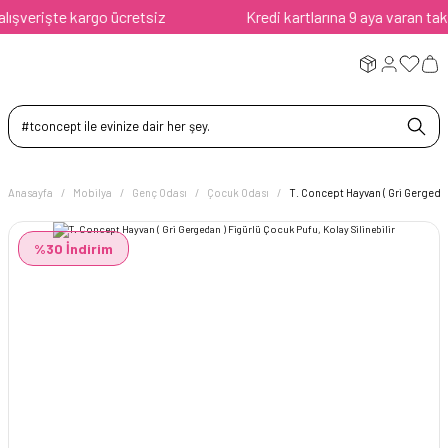
verişte kargo ücretsiz
Kredi kartlarına 9 aya varan taksit
Anasayfa
Mobilya
Genç Odası
Çocuk Odası
T. Concept Hayvan ( Gri Gergedan 
%30 İndirim