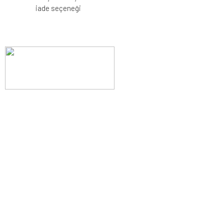
iade seçeneği
Evinizin konforunu artıran fırsatlar, şimdi e-postanızda!
Yenilik ve kaliteyi keşfedin, üyelerimize özel indirimler ve trend
ipuçlarıyla yaşam alanlarınızı baştan yaratın.