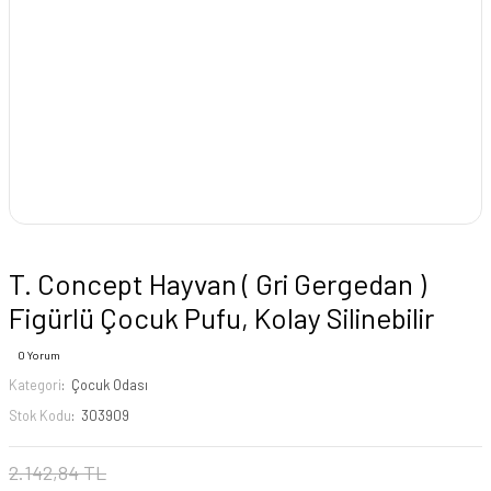
T. Concept Hayvan ( Gri Gergedan )
Figürlü Çocuk Pufu, Kolay Silinebilir
0 Yorum
Kategori
Çocuk Odası
Stok Kodu
303909
2.142,84 TL