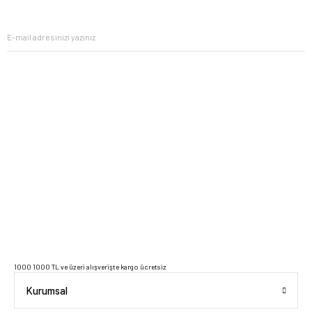
ipuçlarıyla yaşam alanlarınızı baştan yaratın.
2023 Copyright IdeaSoft - Tüm Hakları Saklıdır.
1000 1000 TL ve üzeri alışverişte kargo ücretsiz
Kurumsal