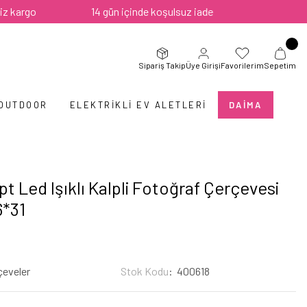
o
14 gün içinde koşulsuz iade
Sipariş Takip
Üye Girişi
Favorilerim
Sepetim
 OUTDOOR
ELEKTRIKLI EV ALETLERI
DAIMA
t Led Işıklı Kalpli Fotoğraf Çerçevesi
6*31
çeveler
Stok Kodu
400618