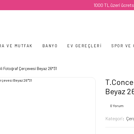
1000 TL üzeri ücretsiz karg
RA VE MUTFAK
BANYO
EV GEREÇLERI
SPOR VE
pli Fotoğraf Çerçevesi Beyaz 26*31
T.Concep
Beyaz 2
0 Yorum
Kategori
Çer