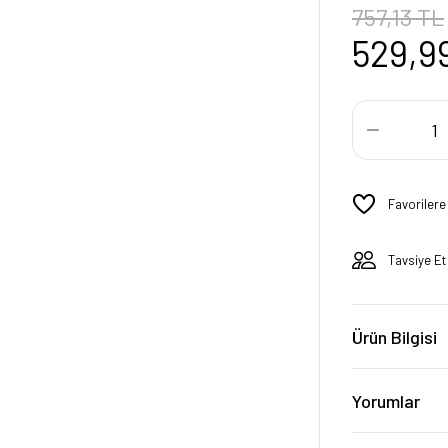
757,13 TL
529,9
Tavsiye Et
Ürün Bilgisi
Yorumlar