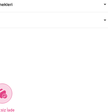
nekleri
siz İade