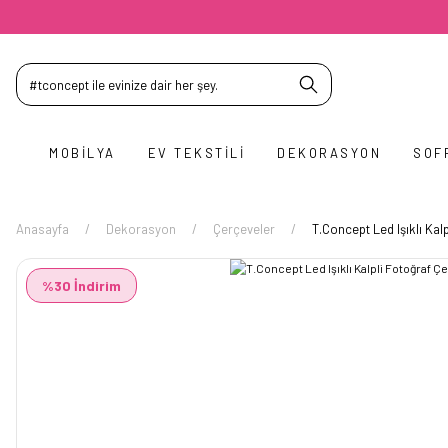
MOBILYA
EV TEKSTILI
DEKORASYON
SOF
Anasayfa
Dekorasyon
Çerçeveler
T.Concept Led Işıklı Kal
%30 İndirim