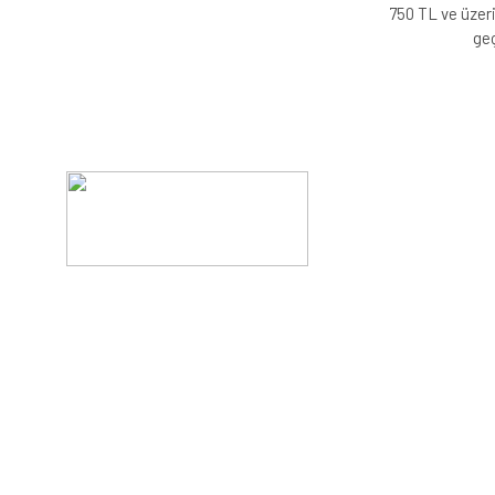
750 TL ve üzeri
geç
Evinizin konforunu artıran fırsatlar, şimdi e-postanızd