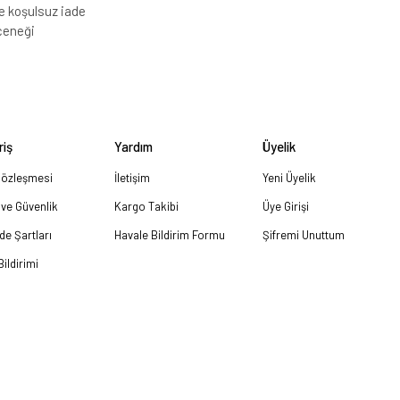
e koşulsuz iade
çeneği
riş
Yardım
Üyelik
Sözleşmesi
İletişim
Yeni Üyelik
k ve Güvenlik
Kargo Takibi
Üye Girişi
ade Şartları
Havale Bildirim Formu
Şifremi Unuttum
ildirimi