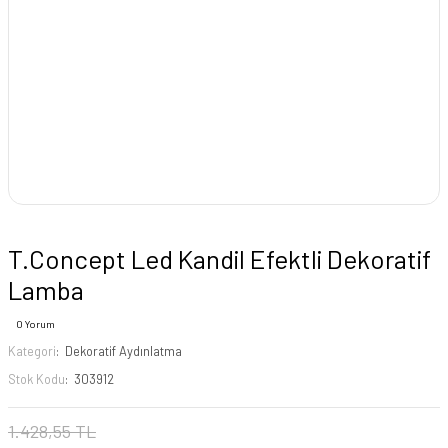
T.Concept Led Kandil Efektli Dekoratif
Lamba
0 Yorum
Kategori
Dekoratif Aydınlatma
Stok Kodu
303912
1.428,55 TL