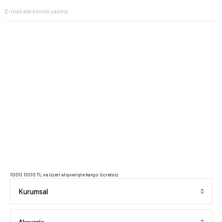
2023 Copyright IdeaSoft - Tüm Hakları Saklıdır.
1000 1000 TL ve üzeri alışverişte kargo ücretsiz
Kurumsal