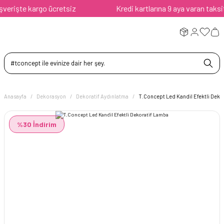
rişte kargo ücretsiz
Kredi kartlarına 9 aya varan taksit av
Anasayfa
Dekorasyon
Dekoratif Aydınlatma
T.Concept Led Kandil Efektli Deko
%30 İndirim