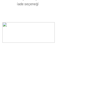
iade seçeneği
Evinizin konforunu artıran fırsatlar, şimdi e-postanızda!
Yenilik ve kaliteyi keşfedin, üyelerimize özel indirimler ve trend
ipuçlarıyla yaşam alanlarınızı baştan yaratın.