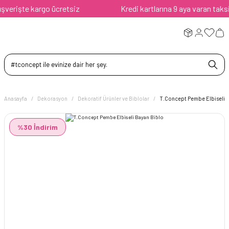
erişte kargo ücretsiz
Kredi kartlarına 9 aya varan taksit a
Anasayfa
Dekorasyon
Dekoratif Ürünler ve Biblolar
T.Concept Pembe Elbiseli 
%30 İndirim