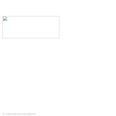
Evinizin konforunu artıran fırsatlar, şimdi e-postanızda!
Yenilik ve kaliteyi keşfedin, üyelerimize özel indirimler ve trend
ipuçlarıyla yaşam alanlarınızı baştan yaratın.