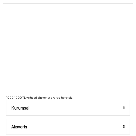
2023 Copyright IdeaSoft - Tüm Hakları Saklıdır.
1000 1000 TL ve üzeri alışverişte kargo ücretsiz
Kurumsal
Alışveriş