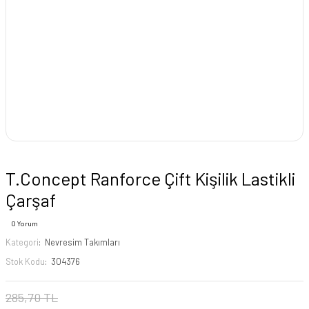
T.Concept Ranforce Çift Kişilik Lastikli
Çarşaf
0 Yorum
Kategori
Nevresim Takımları
Stok Kodu
304376
285,70 TL