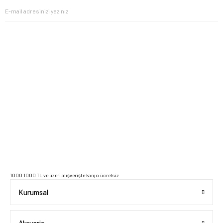
2023 Copyright IdeaSoft - Tüm Hakları Saklıdır.
1000 1000 TL ve üzeri alışverişte kargo ücretsiz
Kurumsal