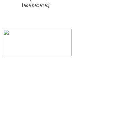
iade seçeneği
Evinizin konforunu artıran fırsatlar, şimdi e-postanızda!
Yenilik ve kaliteyi keşfedin, üyelerimize özel indirimler ve trend
ipuçlarıyla yaşam alanlarınızı baştan yaratın.