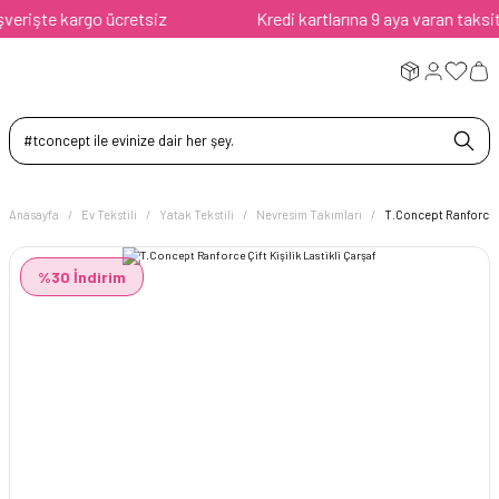
rişte kargo ücretsiz
Kredi kartlarına 9 aya varan taksit av
Anasayfa
Ev Tekstili
Yatak Tekstili
Nevresim Takımları
T.Concept Ranforce Çi
%30 İndirim