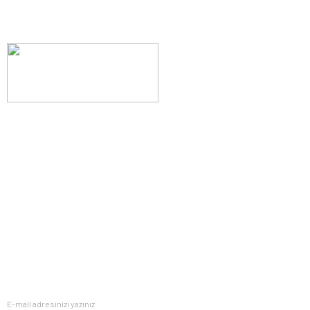
Evinizin konforunu artıran fırsatlar, şimdi e-postanızda!
Yenilik ve kaliteyi keşfedin, üyelerimize özel indirimler ve trend
ipuçlarıyla yaşam alanlarınızı baştan yaratın.