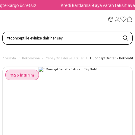
 kargo ücretsiz
Kredi kartlarına 9 aya varan taksit avantaj
Anasayfa
Dekorasyon
Yapay Çiçekler ve Bitkiler
T.Concept Sentetik Dekoratif 
%25 İndirim