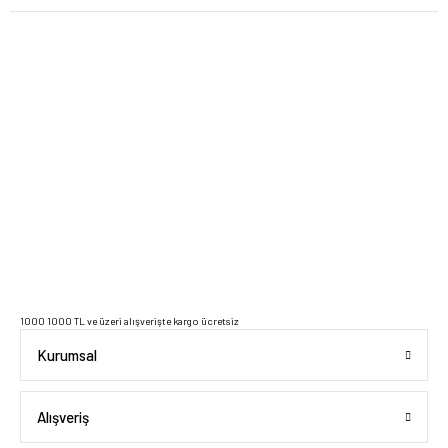
2023 Copyright IdeaSoft - Tüm Hakları Saklıdır.
1000 1000 TL ve üzeri alışverişte kargo ücretsiz
Kurumsal
Alışveriş