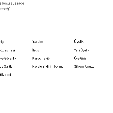
e koşulsuz iade
çeneği
riş
Yardım
Üyelik
Sözleşmesi
İletişim
Yeni Üyelik
k ve Güvenlik
Kargo Takibi
Üye Girişi
ade Şartları
Havale Bildirim Formu
Şifremi Unuttum
ildirimi