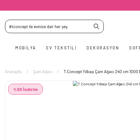
MOBILYA
EV TEKSTILI
DEKORASYON
SOF
Anasayfa
Çam Ağacı
T.Concept Yılbaşı Çam Ağacı 240 cm 1000 D
%30 İndirim