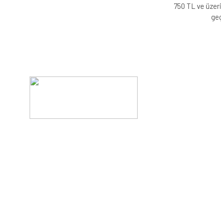
750 TL ve üzeri
geç
Evinizin konforunu artıran fırsatlar, şimdi e-postanızd