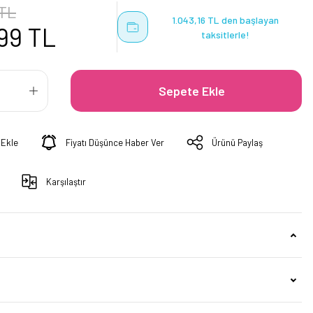
 TL
1.043,16 TL den başlayan
99 TL
taksitlerle!
Sepete Ekle
Fiyatı Düşünce Haber Ver
Ürünü Paylaş
Karşılaştır