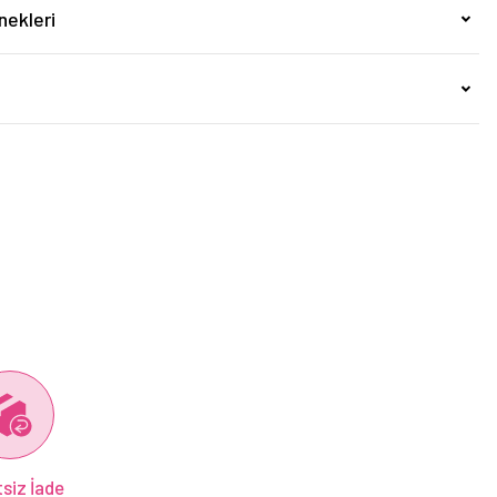
nekleri
siz İade