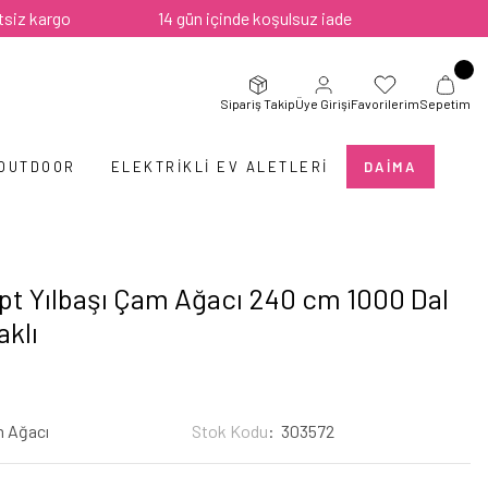
rgo
14 gün içinde koşulsuz iade
Sipariş Takip
Üye Girişi
Favorilerim
Sepetim
 OUTDOOR
ELEKTRIKLI EV ALETLERI
DAIMA
t Yılbaşı Çam Ağacı 240 cm 1000 Dal
aklı
 Ağacı
Stok Kodu
303572