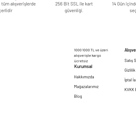
 tüm alışverişlerde
256 Bit SSL ile kart
14 Gün içind
erlidir
güvenliği.
se
Alışve
1000 1000 TL ve üzeri
alışverişte kargo
Satış 
ücretsiz
Kurumsal
Gizlili
Hakkımızda
İptal İ
Mağazalarımız
KVKK B
Blog
a!