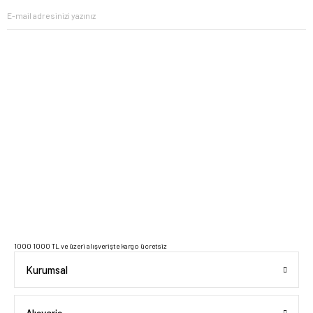
2023 Copyright IdeaSoft - Tüm Hakları Saklıdır.
1000 1000 TL ve üzeri alışverişte kargo ücretsiz
Kurumsal