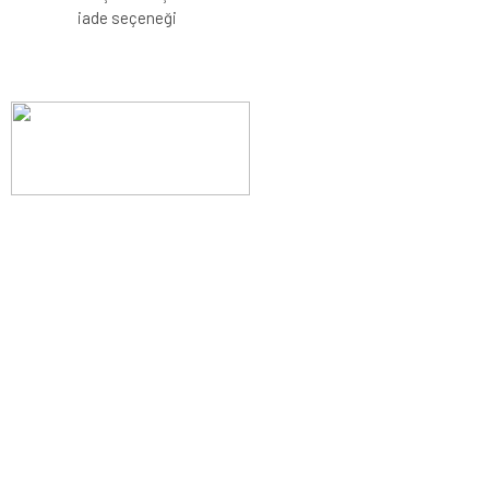
iade seçeneği
Evinizin konforunu artıran fırsatlar, şimdi e-postanızda!
Yenilik ve kaliteyi keşfedin, üyelerimize özel indirimler ve trend
ipuçlarıyla yaşam alanlarınızı baştan yaratın.