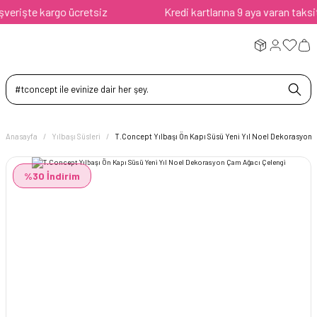
rişte kargo ücretsiz
Kredi kartlarına 9 aya varan taksit av
Anasayfa
Yılbaşı Süsleri
T.Concept Yılbaşı Ön Kapı Süsü Yeni Yıl Noel Dekorasyon
%30 İndirim