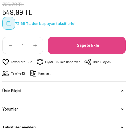
785,70 TL
549,99 TL
73,55 TL den başlayan taksitlerle!
Sepete Ekle
Fiyatı Düşünce Haber Ver
Ürünü Paylaş
Tavsiye Et
Karşılaştır
Ürün Bilgisi
Yorumlar
Taksit Seçenekleri