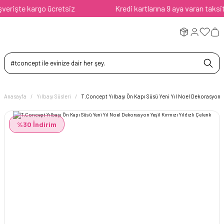
rişte kargo ücretsiz
Kredi kartlarına 9 aya varan taksit av
Anasayfa
Yılbaşı Süsleri
T.Concept Yılbaşı Ön Kapı Süsü Yeni Yıl Noel Dekorasyon Yeş
%30 İndirim