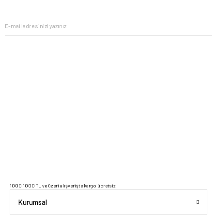
ipuçlarıyla yaşam alanlarınızı baştan yaratın.
2023 Copyright IdeaSoft - Tüm Hakları Saklıdır.
1000 1000 TL ve üzeri alışverişte kargo ücretsiz
Kurumsal