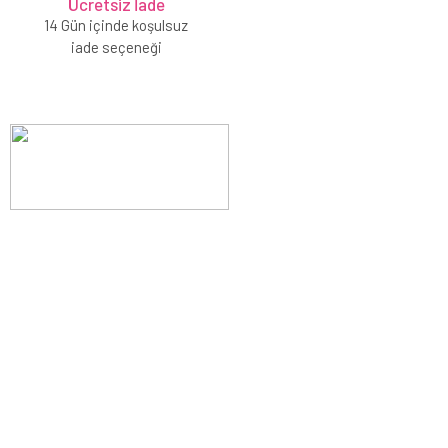
Ücretsiz İade
14 Gün içinde koşulsuz
iade seçeneği
Evinizin konforunu artıran fırsatlar, şimdi e-postanızda!
Yenilik ve kaliteyi keşfedin, üyelerimize özel indirimler ve trend