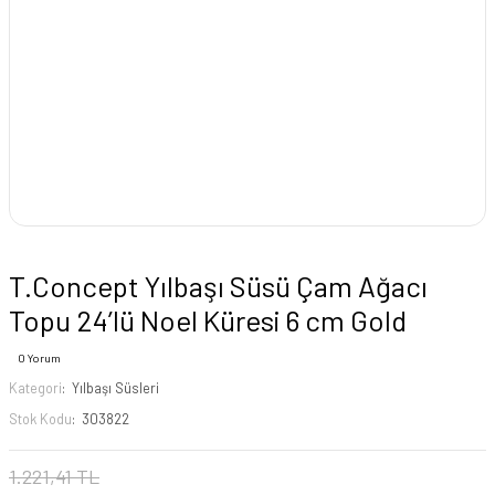
T.Concept Yılbaşı Süsü Çam Ağacı
Topu 24’lü Noel Küresi 6 cm Gold
0 Yorum
Kategori
Yılbaşı Süsleri
Stok Kodu
303822
1.221,41 TL