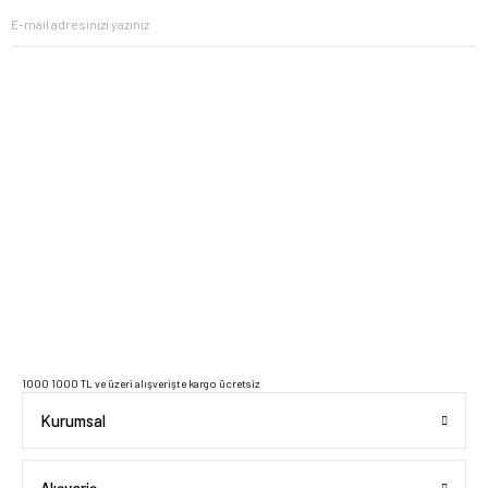
2023 Copyright IdeaSoft - Tüm Hakları Saklıdır.
1000 1000 TL ve üzeri alışverişte kargo ücretsiz
Kurumsal