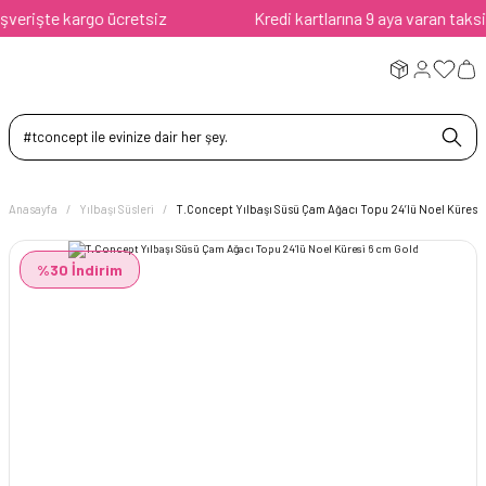
erişte kargo ücretsiz
Kredi kartlarına 9 aya varan taksit a
Anasayfa
Yılbaşı Süsleri
T.Concept Yılbaşı Süsü Çam Ağacı Topu 24’lü Noel Küresi
%30 İndirim