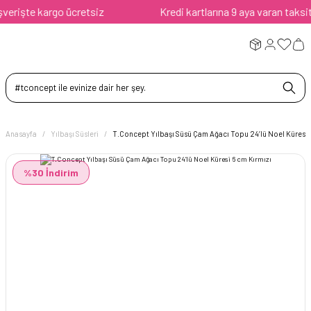
rişte kargo ücretsiz
Kredi kartlarına 9 aya varan taksit av
Anasayfa
Yılbaşı Süsleri
T.Concept Yılbaşı Süsü Çam Ağacı Topu 24’lü Noel Küresi 
%30 İndirim