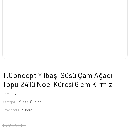
T.Concept Yılbaşı Süsü Çam Ağacı
Topu 24’lü Noel Küresi 6 cm Kırmızı
0 Yorum
Kategori
Yılbaşı Süsleri
Stok Kodu
303820
1.221,41 TL