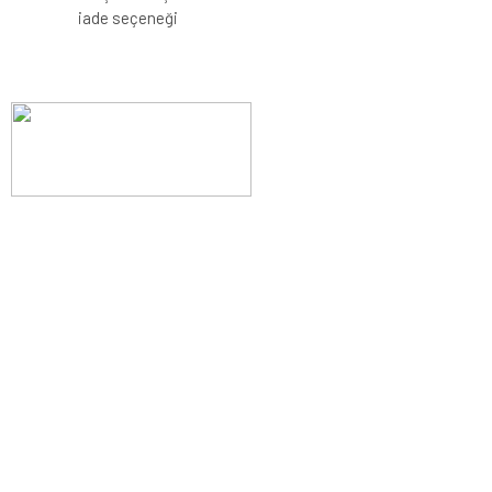
iade seçeneği
Evinizin konforunu artıran fırsatlar, şimdi e-postanızda!
Yenilik ve kaliteyi keşfedin, üyelerimize özel indirimler ve trend
ipuçlarıyla yaşam alanlarınızı baştan yaratın.