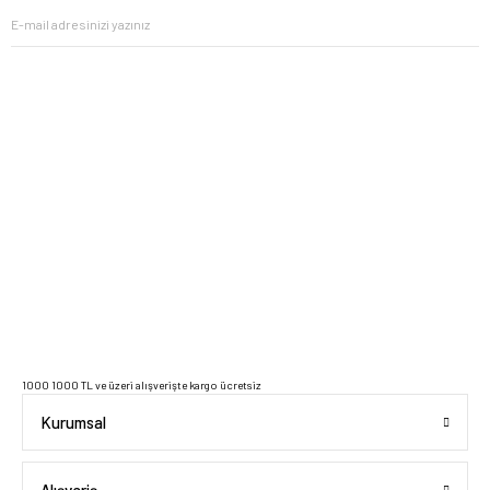
2023 Copyright IdeaSoft - Tüm Hakları Saklıdır.
1000 1000 TL ve üzeri alışverişte kargo ücretsiz
Kurumsal