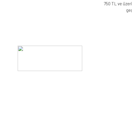
750 TL ve üzeri
geç
Evinizin konforunu artıran fırsatlar, şimdi e-postanızd