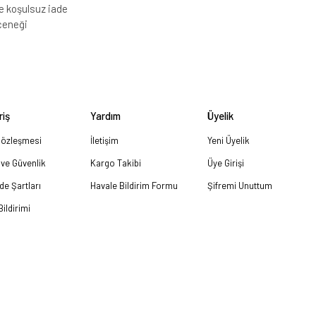
e koşulsuz iade
çeneği
riş
Yardım
Üyelik
Sözleşmesi
İletişim
Yeni Üyelik
k ve Güvenlik
Kargo Takibi
Üye Girişi
ade Şartları
Havale Bildirim Formu
Şifremi Unuttum
ildirimi