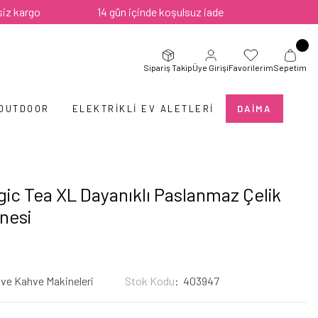
go
14 gün içinde koşulsuz iade
Sipariş Takip
Üye Girişi
Favorilerim
Sepetim
 OUTDOOR
ELEKTRIKLI EV ALETLERI
DAIMA
gic Tea XL Dayanıklı Paslanmaz Çelik
nesi
 ve Kahve Makineleri
Stok Kodu
403947