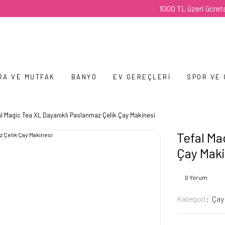
1000 TL üzeri ücretsiz kar
RA VE MUTFAK
BANYO
EV GEREÇLERI
SPOR VE
al Magic Tea XL Dayanıklı Paslanmaz Çelik Çay Makinesi
Tefal Ma
Çay Maki
0 Yorum
Kategori
Çay