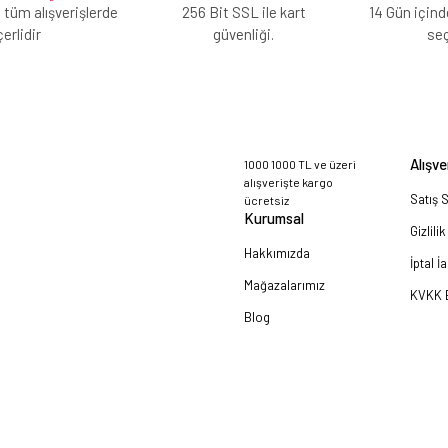
 tüm alışverişlerde
256 Bit SSL ile kart
14 Gün içind
erlidir
güvenliği.
se
Alışve
1000 1000 TL ve üzeri
alışverişte kargo
Satış 
ücretsiz
Kurumsal
Gizlili
Hakkımızda
İptal İ
Mağazalarımız
KVKK B
Blog
a!