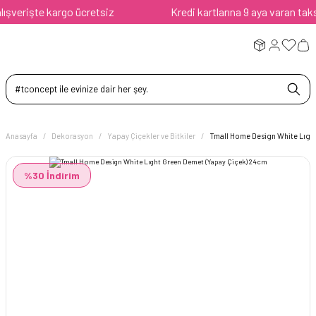
verişte kargo ücretsiz
Kredi kartlarına 9 aya varan taksit 
Anasayfa
Dekorasyon
Yapay Çiçekler ve Bitkiler
Tmall Home Design White Lıgh
%30 İndirim