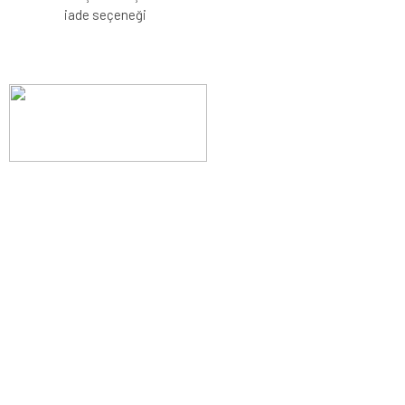
iade seçeneği
Evinizin konforunu artıran fırsatlar, şimdi e-postanızda!
Yenilik ve kaliteyi keşfedin, üyelerimize özel indirimler ve trend
ipuçlarıyla yaşam alanlarınızı baştan yaratın.