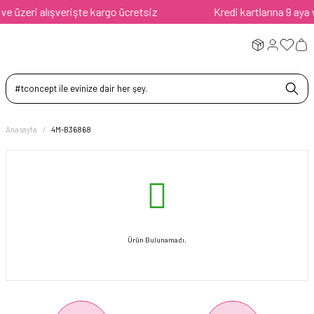
 üzeri alışverişte kargo ücretsiz
Kredi kartlarına 9 aya va
Anasayfa
4M-B36868
Ürün Bulunamadı.