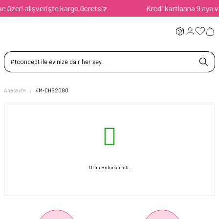
üzeri alışverişte kargo ücretsiz
Kredi kartlarına 9 aya var
Anasayfa
4M-CHB2080
Ürün Bulunamadı.