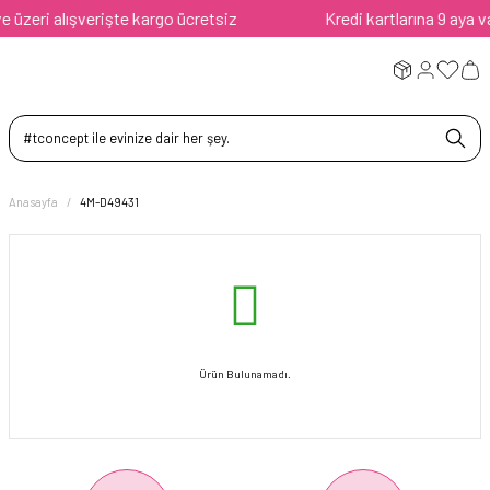
üzeri alışverişte kargo ücretsiz
Kredi kartlarına 9 aya var
Anasayfa
4M-D49431
Ürün Bulunamadı.